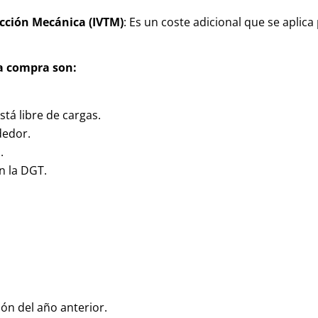
acción Mecánica (IVTM)
: Es un coste adicional que se aplica 
a compra son:
tá libre de cargas.
dedor.
.
n la DGT.
ión del año anterior.