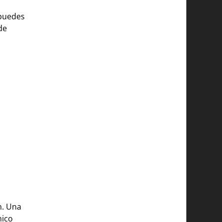
 puedes
de
n. Una
nico