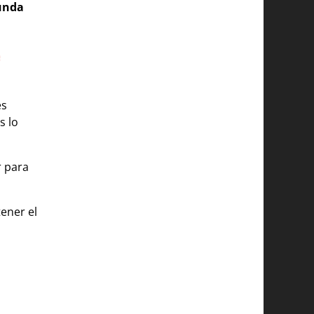
gunda
e
es
s lo
r para
ener el