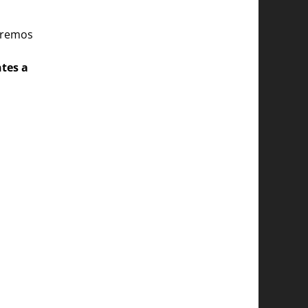
aremos
a
ntes a