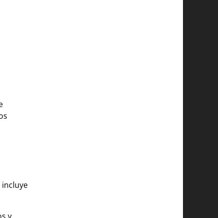
e
os
 incluye
s y