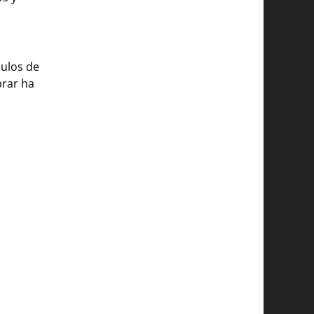
culos de
prar ha