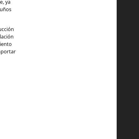
e, ya
puños
ucción
lación
iento
mportar