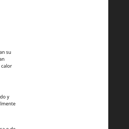
an su
tan
 calor
ido y
ralmente
esa o de