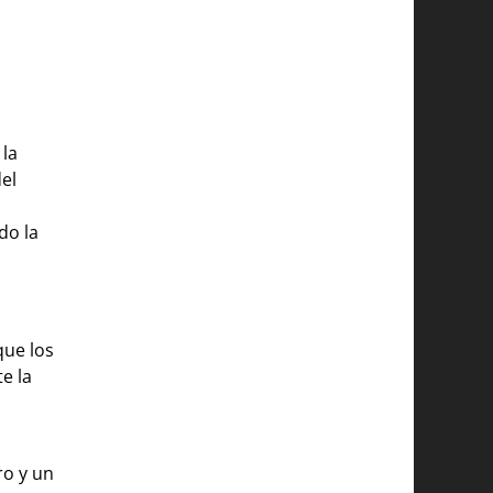
 la
del
do la
que los
e la
ro y un