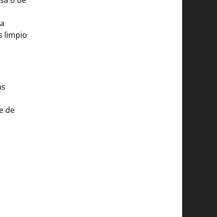
ra
s limpio
as
e de