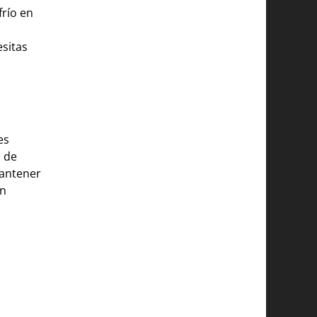
frío en
esitas
es
a de
mantener
an