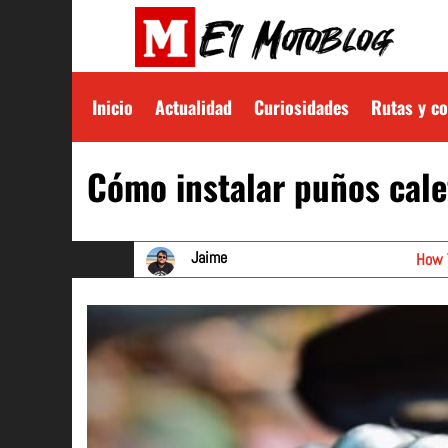
Inicio
Actualidad
Curiosidades
Rutas y c
Cómo instalar puños cale
Jaime
How T